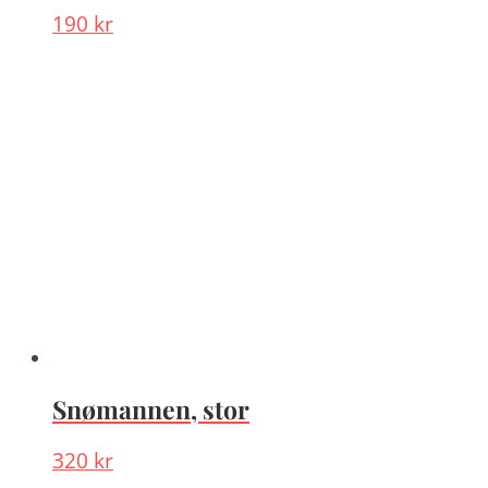
190
kr
Snømannen, stor
320
kr