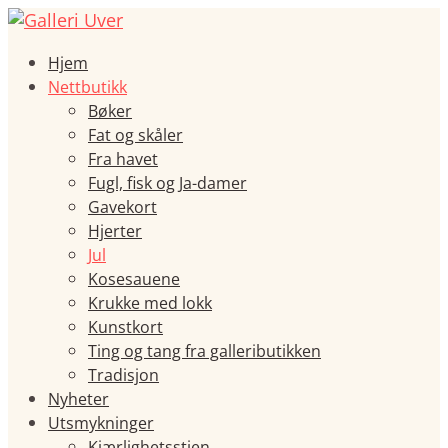
Hjem
Nettbutikk
Bøker
Fat og skåler
Fra havet
Fugl, fisk og Ja-damer
Gavekort
Hjerter
Jul
Kosesauene
Krukke med lokk
Kunstkort
Ting og tang fra galleributikken
Tradisjon
Nyheter
Utsmykninger
Kjærlighetsstien