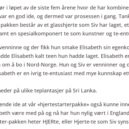
ør i løpet av de siste fem årene hvor de har kombiner
var en god ide, og dermed var prosessen i gang. Tank
akken består av et glasshjerte som Siv har laget, e
r, samt en spesialkomponert te som kunstner og te-ent
 venninne og der fikk hun smake Elisabeth sin egen
dde Elisabeth kalt teen hun hadde laget. Elisabeth er 
sin om å bo i Nord-Norge. Hun og Siv er venninner o
lisabeth er en ivrig te-entusiast med mye kunnskap et
eder på ulike teplantasjer på Sri Lanka.
ende ide at vår «hjertestarterpakke» også kunne inne
sabeth være med på og nå har hun nylig vært i England
rter-pakken heter HJERte, eller Hjerte-te som Siv syns 