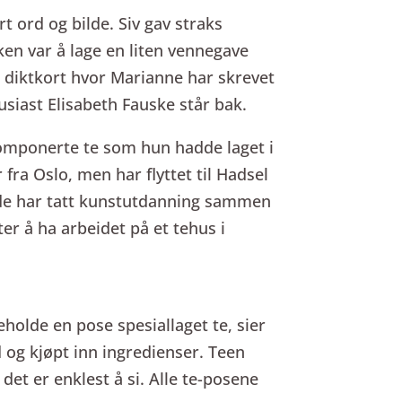
t ord og bilde. Siv gav straks
en var å lage en liten vennegave
t diktkort hvor Marianne har skrevet
usiast Elisabeth Fauske står bak.
komponerte te som hun hadde laget i
fra Oslo, men har flyttet til Hadsel
g de har tatt kunstutdanning sammen
ter å ha arbeidet på et tehus i
holde en pose spesiallaget te, sier
 og kjøpt inn ingredienser. Teen
det er enklest å si. Alle te-posene