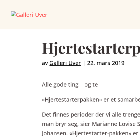
Skip
to
content
Hjertestarter
av
Galleri Uver
|
22. mars 2019
Alle gode ting – og te
«Hjertestarterpakken» er et samarbe
Det finnes perioder der vi alle treng
man bryr seg, sier Marianne Lovise 
Johansen. «Hjertestarter-pakken» er