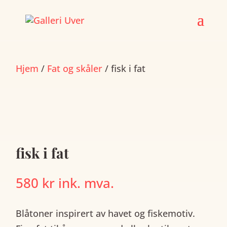
Skip
to
content
Hjem
/
Fat og skåler
/ fisk i fat
fisk i fat
580
kr
ink. mva.
Blåtoner inspirert av havet og fiskemotiv.