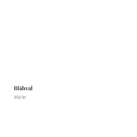
Blåhval
350
kr