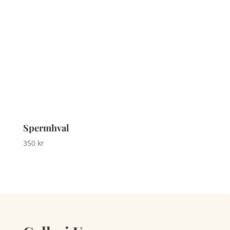
Spermhval
350
kr