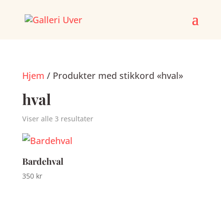
Skip
to
content
Hjem
/ Produkter med stikkord «hval»
hval
Prod
Viser alle 3 resultater
Bardehval
350
kr