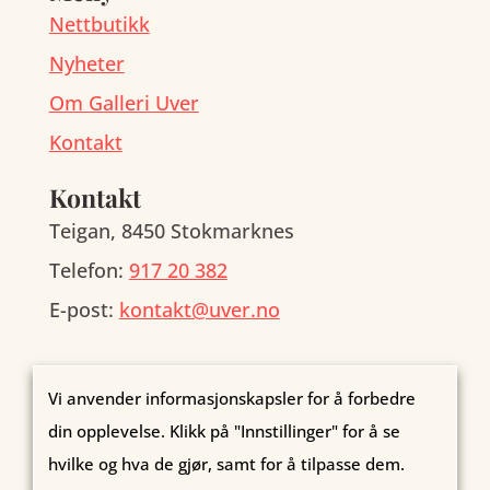
Nettbutikk
Nyheter
Om Galleri Uver
Kontakt
Kontakt
Teigan, 8450 Stokmarknes
Telefon:
917 20 382
E-post:
kontakt@uver.no
Vi anvender informasjonskapsler for å forbedre
Kopibeskyttet © Galleri Uver AS. Organisasjonsnr.:
din opplevelse. Klikk på "Innstillinger" for å se
923 826 289
hvilke og hva de gjør, samt for å tilpasse dem.