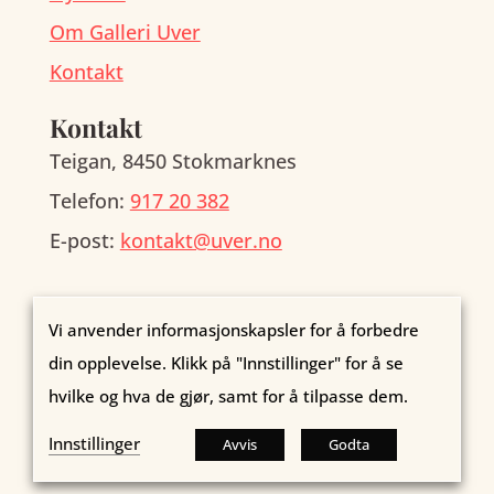
Om Galleri Uver
Kontakt
Kontakt
Teigan, 8450 Stokmarknes
Telefon:
917 20 382
E-post:
kontakt@uver.no
Vi anvender informasjonskapsler for å forbedre
Kopibeskyttet © Galleri Uver AS. Organisasjonsnr.:
din opplevelse. Klikk på "Innstillinger" for å se
923 826 289
hvilke og hva de gjør, samt for å tilpasse dem.
Nettside levert av
Nettrakett.no
Innstillinger
Avvis
Godta