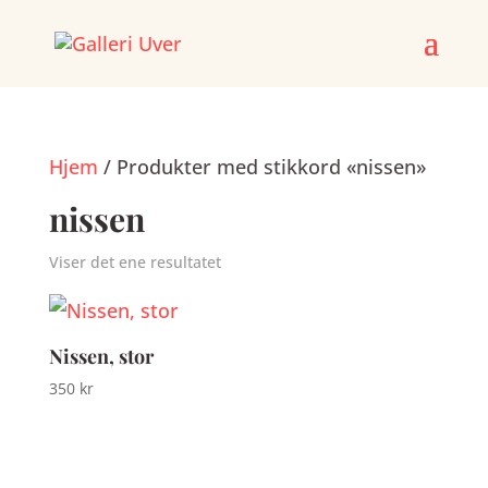
Skip
to
content
Hjem
/ Produkter med stikkord «nissen»
nissen
Prod
Viser det ene resultatet
Nissen, stor
350
kr