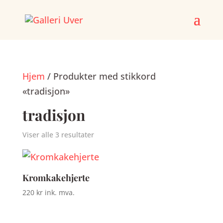
Skip
to
content
Hjem
/ Produkter med stikkord
«tradisjon»
tradisjon
Prod
Viser alle 3 resultater
Kromkakehjerte
220
kr
ink. mva.